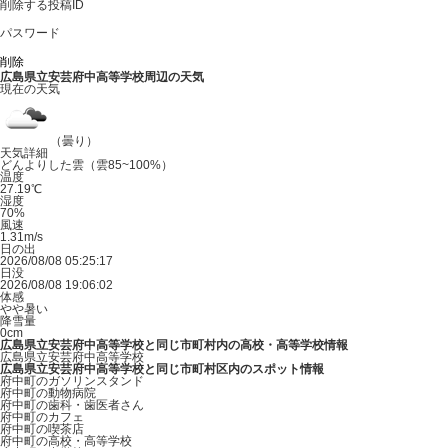
削除する投稿ID
パスワード
広島県立安芸府中高等学校周辺の天気
現在の天気
（曇り）
天気詳細
どんよりした雲（雲85~100%）
温度
27.19℃
湿度
70%
風速
1.31m/s
日の出
2026/08/08 05:25:17
日没
2026/08/08 19:06:02
体感
やや暑い
降雪量
0cm
広島県立安芸府中高等学校と同じ市町村内の高校・高等学校情報
広島県立安芸府中高等学校
広島県立安芸府中高等学校と同じ市町村区内のスポット情報
府中町のガソリンスタンド
府中町の動物病院
府中町の歯科・歯医者さん
府中町のカフェ
府中町の喫茶店
府中町の高校・高等学校