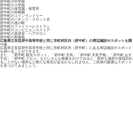
府中町の中学校
府中町の小学校
府中町の保育園・保育所
府中町の幼稚園
府中町のコインランドリー
府中町のパチンコ・スロット店
府中町の道の駅
府中町のファミリーレストラン
府中町のコンビニエンスストア
府中町の美容室・ヘアサロン
府中町の和食処
広島県立安芸府中高等学校と同じ市町村区内（府中町）の周辺施設やスポットを調
べる
広島県立安芸府中高等学校と同じ市町村区内（府中町）にある周辺施設やスポット
を調べることができます。
また、「府中町 観光スポット」「府中町 天気」「府中町 天気予報」「府中町 おす
すめ」「府中町 グルメ」などいろんな検索をかけてみると、意外な場所や普段訪れ
ることのない場所など新たな発見があるかもしれません。ご自身の最適なスポット
を見つけてみましょう。