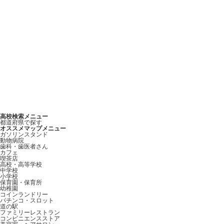
高校検索メニュー
都道府県で探す
オススメマップメニュー
ガソリンスタンド
動物病院
歯科・歯医者さん
カフェ
喫茶店
高校・高等学校
中学校
小学校
保育園・保育所
幼稚園
コインランドリー
パチンコ・スロット
道の駅
ファミリーレストラン
コンビニエンスストア