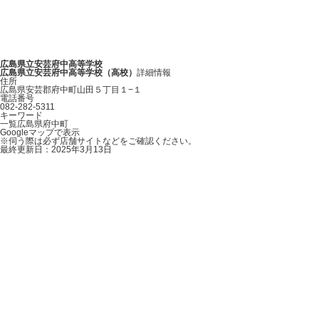
広島県立安芸府中高等学校
広島県立安芸府中高等学校（高校）
詳細情報
住所
広島県安芸郡府中町山田５丁目１−１
電話番号
082-282-5311
キーワード
Leaflet
|
地理院タイル
一覧
広島県
府中町
Googleマップで表示
×
※伺う際は必ず店舗サイトなどをご確認ください。
広島県立安芸府中高等学校
最終更新日：2025年3月13日