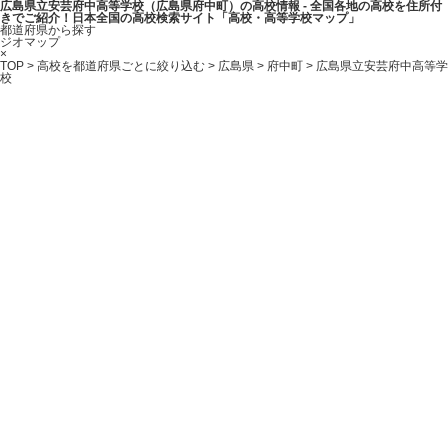
広島県立安芸府中高等学校（広島県府中町）の高校情報 - 全国各地の高校を住所付
きでご紹介！日本全国の高校検索サイト「高校・高等学校マップ」
都道府県から探す
ジオマップ
×
TOP
>
高校を都道府県ごとに絞り込む
>
広島県
>
府中町
> 広島県立安芸府中高等学
校